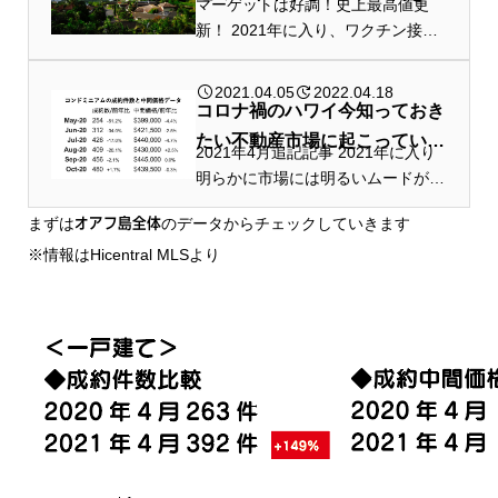
マーケットは好調！史上最高値更
へ！
新！ 2021年に入り、ワクチン接種
の開始など明るいニュースも増えた
事により、一気に風向きが変わりま
2021.04.05
2022.04.18
した。 ハワイの不動産マーケット
コロナ禍のハワイ今知っておき
については、これまで当サイトでも
たい不動産市場に起こっている
2021年4月追記記事 2021年に入り
何度か...
事｜2021年4月
明らかに市場には明るいムードが溢
れて居るハワイ不動産マーケットで
まずは
のデータからチェックしていきます
オアフ島全体
す。 ハワイ州のエスクロー会社の
※情報はHicentral MLSより
大手「タイトルギャランティーエス
クローサービス社」のマーケットレ
ポート...