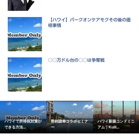
【ハワイ】パークオンケアモクその後の価
格事情
○○万ドル台の○○は争奪戦
ハワイで所得税対策が
野村證券コラボセミナ
ハワイ新築コンドミニ
できる方法...
ー
アム｜Kuili...