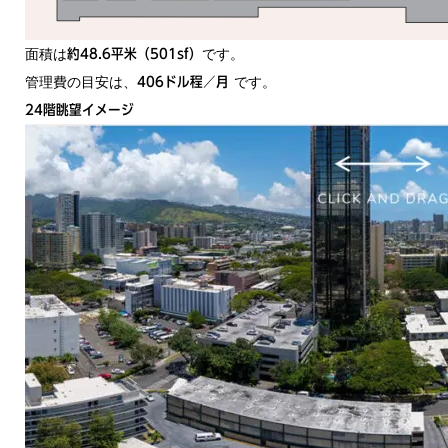
面積は
です。
約48.6平米（501sf）
管理費の目安は、
です。
406ドル程／月
24階眺望イメージ