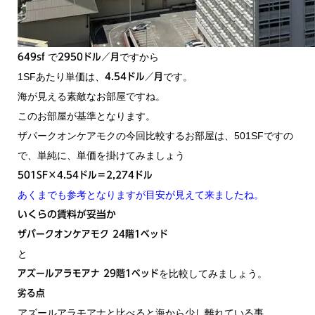
で
ですから
649sf
2950ドル／月
1SFあたり単価は、
です。
4.54ドル／月
海が見える素敵なお部屋ですね。
このお部屋が基準となります。
ザパークオンケアモクの今回比較するお部屋は、501SFですの
で、単純に、単価を掛けてみましょう
501SF×4.54ドル＝2,274ドル
あくまでも参考となりますが目安が見えて来ましたね。
いくらの賃料が妥当か
ザパークオンケアモク 24階1ベッド
と
を比較してみましょう。
アズールアラモアナ 29階1ベッド
劣る点
アズールアラモアナと比べると海から少し離れている事