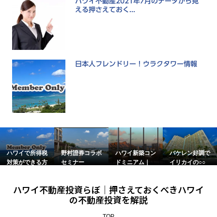
ハワイ不動産2021年7月のデータから見
える押さえておく...
日本人フレンドリー！ウラクタワー情報
野村證券コラボ
ハワイ新築コン
バケレン好調で
ハワイの戸建て
セミナー
ドミニアム｜
イリカイの○○
の屋根に注目し
Kuili...
が価...
て...
ハワイ不動産投資らぼ｜押さえておくべきハワイ
の不動産投資を解説
TOP