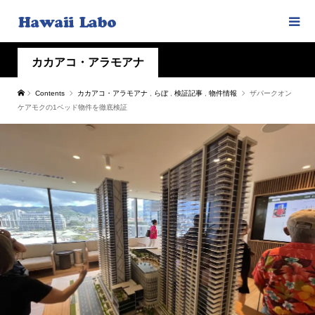
カカアコ・アラモアナ
Contents
カカアコ・アラモアナ
,
らぼ
,
検証記事
,
物件情報
ザパークオン
ケアモクの1ベッド物件を徹底検証