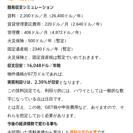
簡易収支シミュレーション
賃料：2,200ドル／月（26,400ドル／年）
賃貸管理委託費用：220ドル／月（2,640ドル／年）
管理費：406ドル／月（4,872ドル／年）
火災保険：500ドル／年（暫定）
固定遺産税：2340ドル／年（暫定）
火災保険と、固定資産税は暫定でいれておきます。
収支目安：16,048ドル／年間
物件価格が67万ドルであれば、
となります。
実質利回りは、2.39％が目安
この賃料設定でも、利回り的には、ハワイとしては一般的な数
字になっている点は注目です。
とは言え、この他、GET税や申告費用など、ありますので、そ
れらを想定しておく必要があります。
今後の経済情勢で変わる事も
今回用いた賃料単価から算出した
です。
賃料は今の水準