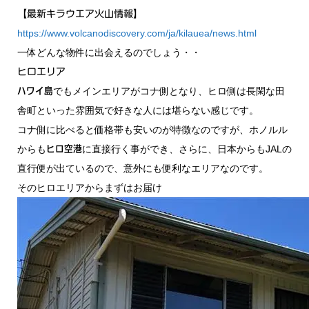
【最新キラウエア火山情報】
https://www.volcanodiscovery.com/ja/kilauea/news.html
一体どんな物件に出会えるのでしょう・・
ヒロエリア
でもメインエリアがコナ側となり、ヒロ側は長閑な田
ハワイ島
舎町といった雰囲気で好きな人には堪らない感じです。
コナ側に比べると価格帯も安いのが特徴なのですが、ホノルル
からも
に直接行く事ができ、さらに、日本からもJALの
ヒロ空港
直行便が出ているので、意外にも便利なエリアなのです。
そのヒロエリアからまずはお届け