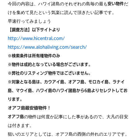
今回の内容は、ハワイ諸島のそれぞれの島毎の最も
だ
安い物件
けを集めて見たという気楽に読んで頂きたい記事です。
早速行ってみましょう
【調査方法】以下サイトより
http://www.hicentral.com/
https://www.alohaliving.com/search/
※検索条件は所有権物件のみ
※物件は成約となっている場合がございます。
※弊社のリスティング物件ではございません。
※対象となる島は、カウアイ島、オアフ島、モロカイ島、ラナイ
島、マウイ島、ハワイ島のハワイ諸島から6島よりセレクトしてお
ります。
オアフ島最安値物件！
の物件は何度か記事にした事があるので、大凡の目安
オアフ島
は付きます。
狙いのエリアとしては、オアフ島の西側の外れのエリアです。