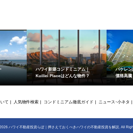
ー
ハワイ新築コンドミニアム｜
バケレン
Kuiliei Placeはどんな物件？
価格高騰
ついて
人気物件検索
コンドミニアム徹底ガイド
ニュース･小ネタ
2026
ハワイ不動産投資らぼ｜押さえておくべきハワイの不動産投資を解説. All Rights R