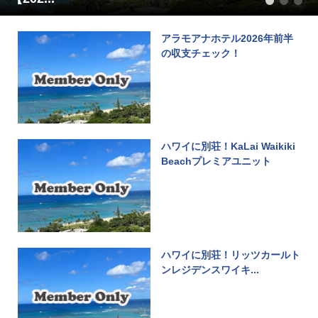
1
2
3
アラモアナホテル2026年前半
の収支チェック！
ハワイに別荘！KaLai Waikiki
Beachプレミアユニット
ハワイに別荘！リッツカールト
ンレジデンスワイキ...