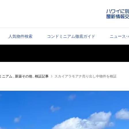
人気物件検索
コンドミニアム徹底ガイド
ニュース･
ミニアム
,
新築その他
,
検証記事
スカイアラモアナ売り出し中物件を検証