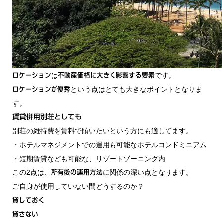
は
です。
ロケーション
不動産価格に大きく影響する要素
という点はとても大きなポイントとなりま
ロケーションが優秀
す。
賃貸併用別荘としても
別荘の維持費を賃料で賄いたいという方にも適してます。
・ホテルマネジメントでの運用も可能なホテルコンドミニアム
・短期賃貸なども可能な、リゾートゾーニング内
この2点は、
に関係の深い点となります。
所有後の運用方法
ご自身が使用していない間どうするのか？
貸しておく
貸さない