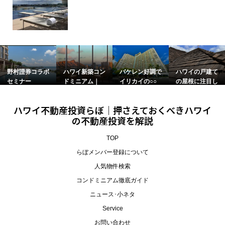
野村證券コラボ
ハワイ新築コン
バケレン好調で
ハワイの戸建て
セミナー
ドミニアム｜
イリカイの○○
の屋根に注目し
Kuili...
が価...
て...
ハワイ不動産投資らぼ｜押さえておくべきハワイ
の不動産投資を解説
TOP
らぼメンバー登録について
人気物件検索
コンドミニアム徹底ガイド
ニュース･小ネタ
Service
お問い合わせ