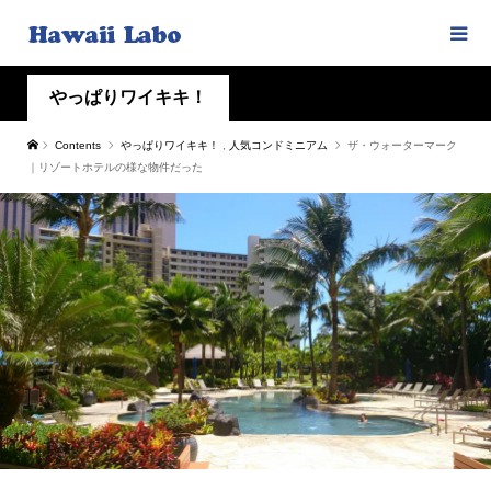
やっぱりワイキキ！
Contents
やっぱりワイキキ！
,
人気コンドミニアム
ザ・ウォーターマーク
｜リゾートホテルの様な物件だった