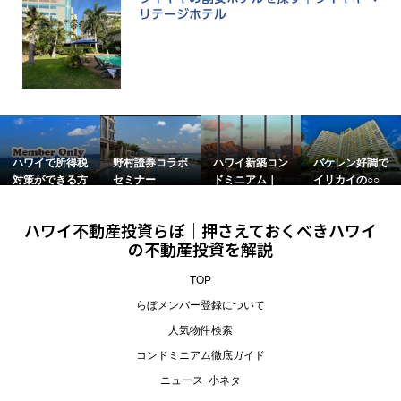
リテージホテル
税
野村證券コラボ
ハワイ新築コン
バケレン好調で
ハワイの戸建
方
セミナー
ドミニアム｜
イリカイの○○
の屋根に注目
Kuili...
が価...
て...
ハワイ不動産投資らぼ｜押さえておくべきハワイ
の不動産投資を解説
TOP
らぼメンバー登録について
人気物件検索
コンドミニアム徹底ガイド
ニュース･小ネタ