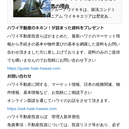
気の理由
アルーアワイキキは、築浅コンドミ
ニアム ワイキキエリアは歴史ある
リゾート故、築年数の古いコンドミ
ハワイ不動産のキホン！が詰まった資料をプレゼント
ニアムが目立ちます。 築年の古さ
ハワイ不動産投資らぼがまとめた、最新ハワイのマーケット情
に、日本人の多くは最初は抵抗を持
たれる方もいらっしゃいます。 ...
報から手続きの基本や物件選びの基本を網羅した資料をお問い
合わせ頂きました方に差し上げております。資料のみのご提供
でも構いませんのでお気軽にお問い合わせ下さい
https://guide.hale-hawaii.com
お問い合わせ
ハワイ不動産に関する、マーケット情報、日本の税務関連、物
件情報、基本情報など、お気軽にご相談下さい
オンライン面談を通じてハワイのお話をさせて頂きます。
https://ask.hale-hawaii.com
ハワイ不動産投資らぼ 管理人新井朋也
免責事項：不動産投資については、投資リスク等があり、必ず