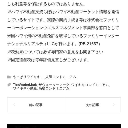
しも利益等を保証するものではありません。
※ハワイ不動産投資らぼはハワイ不動産マーケット情報を発信
しているサイトです。実際の契約手続き等は株式会社ファミリ
ーコーポレーションウエルスマネジメント事業部を窓口として
米国ハワイ州の不動産免許を取得しているファミリーインター
ナショナルリアルティLLCが行います。(RB-21657）
※税効果については必ず専門家の意見をお聞き下さい
※固定遺産税は毎年評価見直しがございます。
やっぱりワイキキ！
,
人気コンドミニアム
TheWarterMark
,
ザウォーターマーク
,
ワイキキコンドミニアム
,
ワイキキ不動産
,
高級コンドミニアム